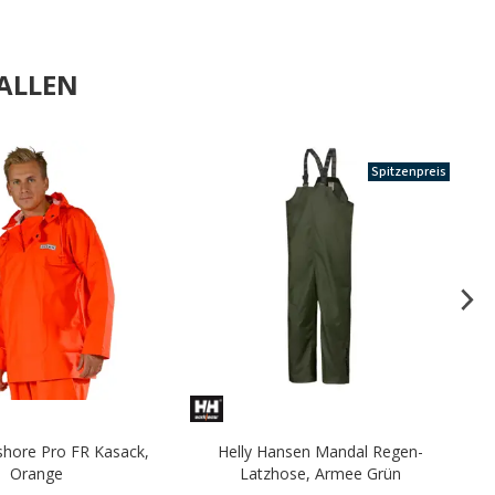
ALLEN
.
Spitzenpreis
shore Pro FR Kasack,
Helly Hansen Mandal Regen-
E
Orange
Latzhose, Armee Grün