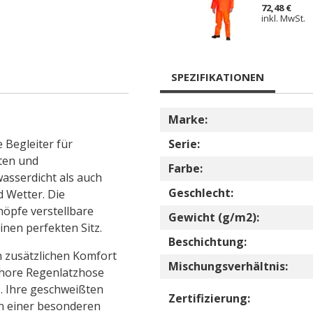
72,48 €
inkl. MwSt.
SPEZIFIKATIONEN
Marke:
 Begleiter für
Serie:
ten und
Farbe:
wasserdicht als auch
Geschlecht:
 Wetter. Die
nöpfe verstellbare
Gewicht (g/m2):
inen perfekten Sitz.
Beschichtung:
n zusätzlichen Komfort
Mischungsverhältnis:
shore Regenlatzhose
. Ihre geschweißten
Zertifizierung:
n einer besonderen