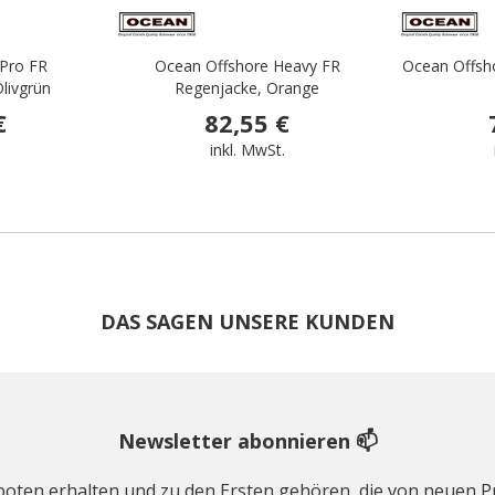
Pro FR
Ocean Offshore Heavy FR
Ocean Offsh
livgrün
Regenjacke, Orange
€
82,55 €
.
inkl. MwSt.
DAS SAGEN UNSERE KUNDEN
Newsletter abonnieren 📫
geboten erhalten und zu den Ersten gehören, die von neuen Pr