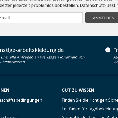
etter jederzeit problemlos abbestellen.
Datenschutz-Best
ANMELDEN
stige-arbeitskleidung.de
F
uns, alle Anfragen an Werktagen innerhalb von
Au
u beantworten.
vi
ONEN
GUT ZU WISSEN
eschäftsbedingungen
Finden Sie die richtigen Sic
Leitfaden für Jagdbekleidun
rklärung
Gut gekleidet bei allen Wett