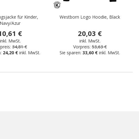
ngsjacke für Kinder,
Westborn Logo Hoodie, Black
Cl
Navy/Azur
10,61 €
20,03 €
inkl. MwSt.
inkl. MwSt.
preis:
34,81 €
Vorpreis:
53,63 €
n:
24,20 €
inkl. MwSt.
Sie sparen:
33,60 €
inkl. MwSt.