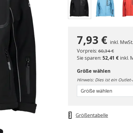
gewählt
7,93 €
inkl. MwSt
Preis reduziert 
zu
Vorpreis:
60,34 €
Sie sparen:
52,41 €
inkl. 
Größe wählen
Hinweis: Dies ist ein Outlet
Größe wählen
Größentabelle