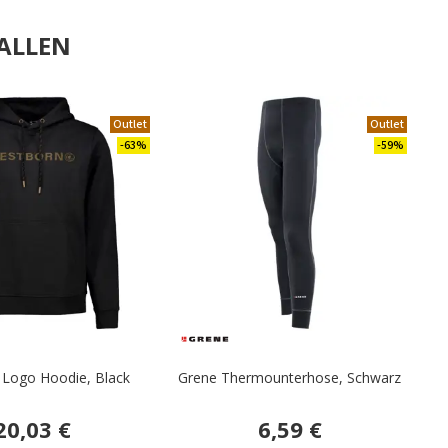
ALLEN
Outlet
Outlet
-63%
-59%
 Logo Hoodie, Black
Grene Thermounterhose, Schwarz
20,03 €
6,59 €