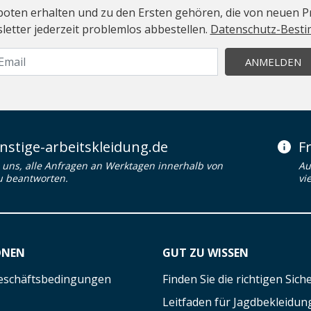
geboten erhalten und zu den Ersten gehören, die von neuen Pr
etter jederzeit problemlos abbestellen.
Datenschutz-Best
ANMELDEN
stige-arbeitskleidung.de
F
uns, alle Anfragen an Werktagen innerhalb von
Au
u beantworten.
vi
ONEN
GUT ZU WISSEN
eschäftsbedingungen
Finden Sie die richtigen Sic
Leitfaden für Jagdbekleidun