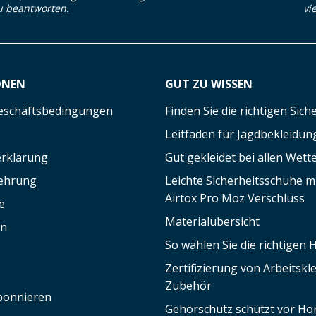
u beantworten.
vi
ONEN
GUT ZU WISSEN
eschäftsbedingungen
Finden Sie die richtigen Sic
Leitfaden für Jagdbekleidun
rklärung
Gut gekleidet bei allen Wett
lehrung
Leichte Sicherheitsschuhe 
Airtox Pro Moz Verschluss
e
Materialübersicht
en
So wählen Sie die richtigen
Zertifizierung von Arbeitsk
Zubehör
bonnieren
Gehörschutz schützt vor Hör