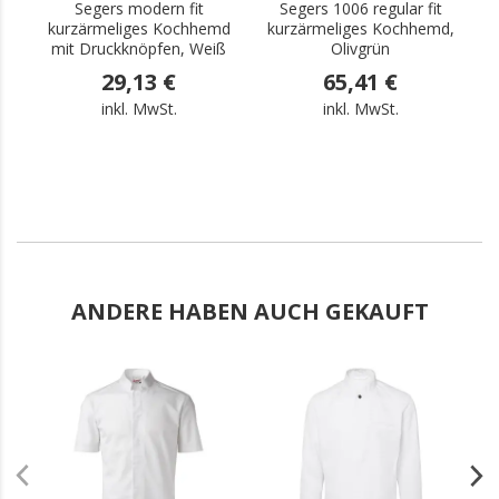
Segers modern fit
Segers 1006 regular fit
kurzärmeliges Kochhemd
kurzärmeliges Kochhemd,
k
mit Druckknöpfen, Weiß
Olivgrün
29,13 €
65,41 €
inkl. MwSt.
inkl. MwSt.
ANDERE HABEN AUCH GEKAUFT
.
.