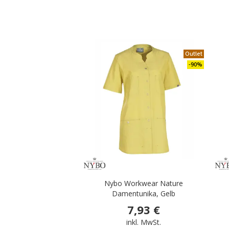
Outlet
-90%
Nybo Workwear Nature
Damentunika, Gelb
7,93 €
inkl. MwSt.