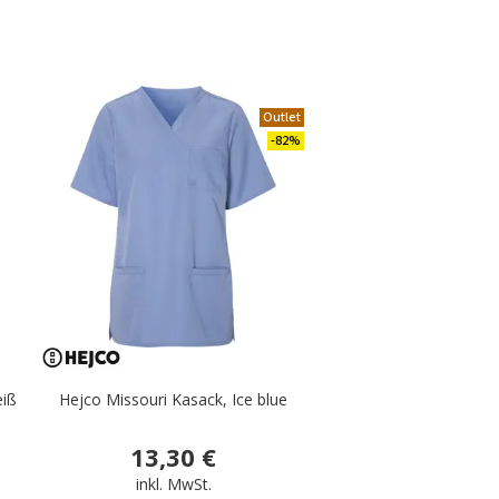
.
Outlet
-82%
eiß
Hejco Missouri Kasack, Ice blue
13,30 €
inkl. MwSt.