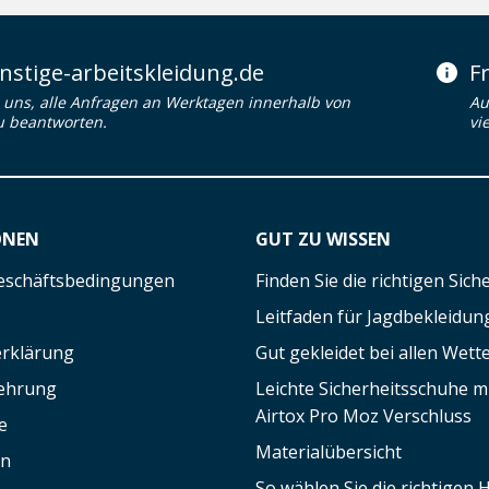
stige-arbeitskleidung.de
F
uns, alle Anfragen an Werktagen innerhalb von
Au
u beantworten.
vi
ONEN
GUT ZU WISSEN
eschäftsbedingungen
Finden Sie die richtigen Sic
Leitfaden für Jagdbekleidun
rklärung
Gut gekleidet bei allen Wett
lehrung
Leichte Sicherheitsschuhe 
Airtox Pro Moz Verschluss
e
Materialübersicht
en
So wählen Sie die richtigen