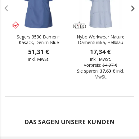
Segers 3530 Damen+
Nybo Workwear Nature
K
Kasack, Denim Blue
Damentunika, Hellblau
T
51,31 €
17,34 €
inkl. MwSt.
inkl. MwSt.
Vorpreis:
54,97 €
Sie sparen:
37,63 €
inkl.
MwSt.
DAS SAGEN UNSERE KUNDEN