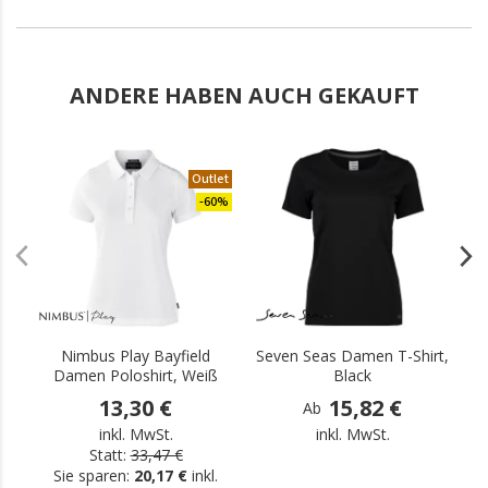
ANDERE HABEN AUCH GEKAUFT
Outlet
.
-60%
Nimbus Play Bayfield
Seven Seas Damen T-Shirt,
S
Damen Poloshirt, Weiß
Black
13,30 €
15,82 €
Ab
inkl. MwSt.
inkl. MwSt.
Statt:
33,47 €
Sie sparen:
20,17 €
inkl.