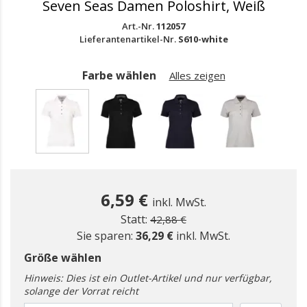
Seven Seas Damen Poloshirt, Weiß
Art.-Nr.
112057
Lieferantenartikel-Nr.
S610-white
Farbe wählen
Alles zeigen
gewählt
6,59 €
inkl. MwSt.
Preis reduziert ab
zu
Statt:
42,88 €
Sie sparen:
36,29 €
inkl. MwSt.
Größe wählen
Hinweis: Dies ist ein Outlet-Artikel und nur verfügbar,
solange der Vorrat reicht