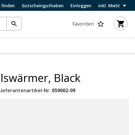
 finden
Gutscheinguthaben
Einloggen
inkl. MwSt
Favoriten
lswärmer, Black
Lieferantenartikel-Nr.
059002-09
.