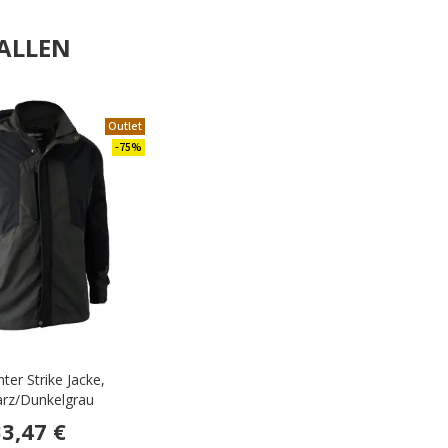
ALLEN
Outlet
-75%
ter Strike Jacke,
rz/Dunkelgrau
3,47 €