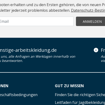
geboten erhalten und zu den Ersten gehören, die von neuen Pr
etter jederzeit problemlos abbestellen.
Datenschutz-Best
ANMELDEN
stige-arbeitskleidung.de
F
uns, alle Anfragen an Werktagen innerhalb von
Au
u beantworten.
vi
ONEN
GUT ZU WISSEN
eschäftsbedingungen
Finden Sie die richtigen Sic
Leitfaden für Jagdbekleidun