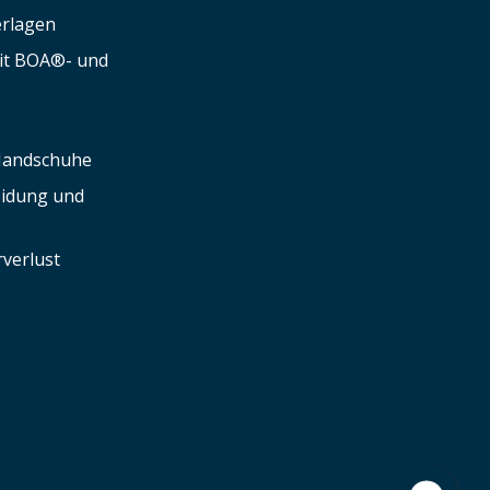
erlagen
mit BOA®- und
 Handschuhe
leidung und
verlust