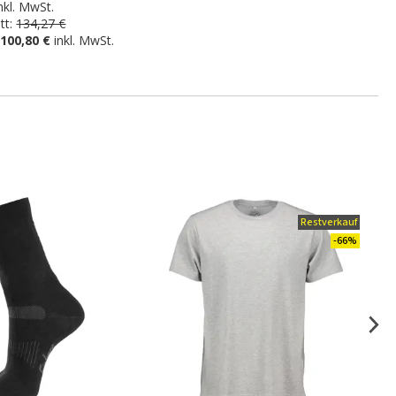
nkl. MwSt.
tt:
134,27 €
100,80 €
inkl. MwSt.
.
Restverkauf
-66%