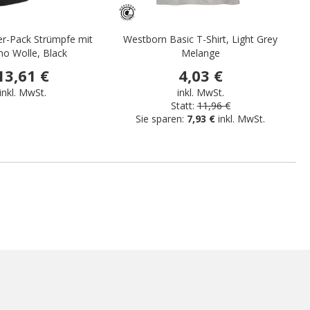
er-Pack Strümpfe mit
Westborn Basic T-Shirt, Light Grey
T
no Wolle, Black
Melange
13,61 €
4,03 €
inkl. MwSt.
inkl. MwSt.
Statt:
11,96 €
Sie sparen:
7,93 €
inkl. MwSt.