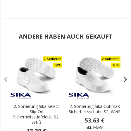
ANDERE HABEN AUCH GEKAUFT
2. Sortieren
2. Sortieren
-83%
-49%
2. Sortierung Sika Select
2. Sortierung Sika OptimaX
Slip-On
Sicherheitsschuhe S2, Weiß
Si
Sicherheitsstiefelette S2,
53,63 €
Weiß
inkl. MwSt.
13,30 €