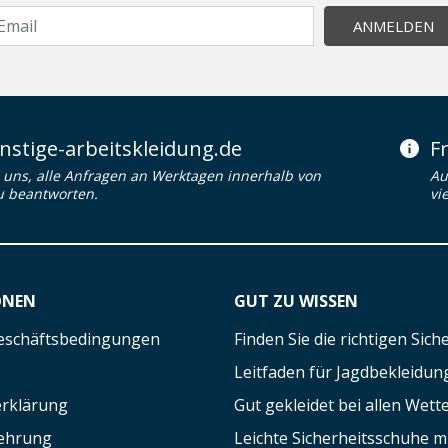
ANMELDEN
stige-arbeitskleidung.de
F
uns, alle Anfragen an Werktagen innerhalb von
Au
u beantworten.
vi
ONEN
GUT ZU WISSEN
eschäftsbedingungen
Finden Sie die richtigen Sic
Leitfaden für Jagdbekleidun
rklärung
Gut gekleidet bei allen Wett
lehrung
Leichte Sicherheitsschuhe 