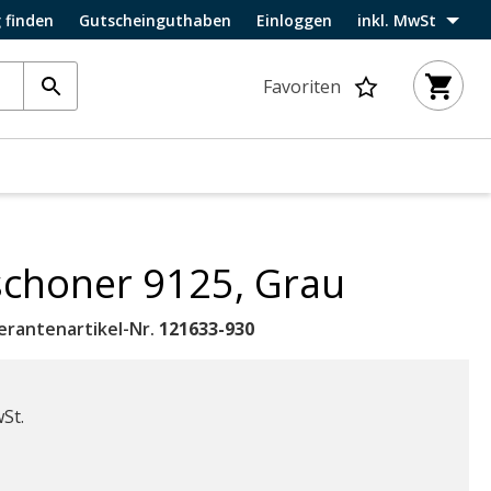
 finden
Gutscheinguthaben
Einloggen
inkl. MwSt
Favoriten
schoner 9125, Grau
ferantenartikel-Nr.
121633-930
wSt.