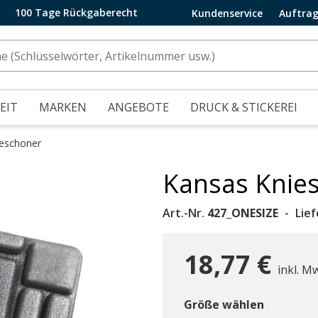
100 Tage Rückgaberecht
Kundenservice
Auftrag
EIT
MARKEN
ANGEBOTE
DRUCK & STICKEREI
eschoner
Kansas Knie
.
Art.-Nr.
427_ONESIZE
Lie
18,77 €
inkl. M
Größe wählen