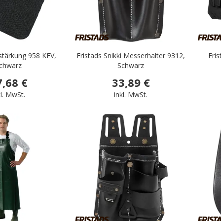
rstärkung 958 KEV,
Fristads Snikki Messerhalter 9312,
Fri
chwarz
Schwarz
7,68 €
33,89 €
kl. MwSt.
inkl. MwSt.
.
.