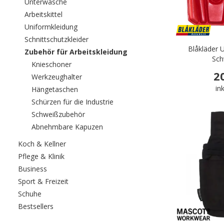
Filtern nach category: Unterwäsche
Unterwäsche
Filtern nach category: Arbeitskittel
Arbeitskittel
Filtern nach category: Uniformkleidung
Uniformkleidung
Filtern nach category: Schnittschutzkleider
Schnittschutzkleider
Blåkläder U
gewählt Aktuell sortiert nach 
Zubehör für Arbeitskleidung
Sch
Filtern nach category: Knieschoner
Knieschoner
2
Filtern nach category: Werkzeughalter
Werkzeughalter
in
Filtern nach category: Hängetaschen
Hängetaschen
Filtern nach category: Schürzen für
Schürzen für die Industrie
Filtern nach category: Schweißzubehör
Schweißzubehör
Filtern nach category: Abnehmbare 
Abnehmbare Kapuzen
Filtern nach category: Koch & Kellner
Koch & Kellner
Filtern nach category: Pflege & Klinik
Pflege & Klinik
Filtern nach category: Business
Business
Filtern nach category: Sport & Freizeit
Sport & Freizeit
Filtern nach category: Schuhe
Schuhe
Filtern nach category: Bestsellers
Bestsellers