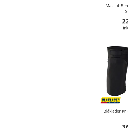
Mascot Ben
S
2
in
Blåkläder Kn
3