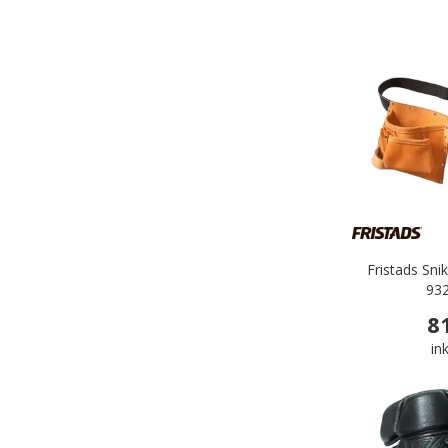
Fristads Sni
932
8
in