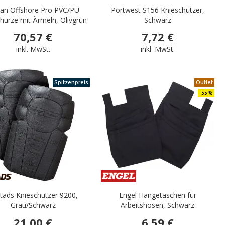
an Offshore Pro PVC/PU
Portwest S156 Knieschützer,
hürze mit Ärmeln, Olivgrün
Schwarz
70,57 €
7,72 €
inkl. MwSt.
inkl. MwSt.
Spitzenpreis
Outlet
-55%
stads Knieschützer 9200,
Engel Hängetaschen für
Grau/Schwarz
Arbeitshosen, Schwarz
21,00 €
6,59 €