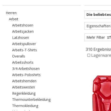
Filtern nach category: Herren
Herren
Filtern nach category: Arbeit
Arbeit
Filtern nach category: Arbeitshosen
Arbeitshosen
Eigenschaften
Filtern nach category: Arbeitsjacken
Arbeitsjacken
Mehr Filter
Filtern nach category: Latzhosen
Latzhosen
Filtern nach category: Arbeitspullover
Arbeitspullover
310 Ergebnis
Filtern nach category: Arbeits-T-Shirts
Arbeits-T-Shirts
Lagerware 
Filtern nach category: Overalls
Overalls
Filtern nach category: Arbeitsshorts
Arbeitsshorts
Filtern nach category: 3/4-Arbeitshosen
3/4-Arbeitshosen
Filtern nach category: Arbeits-Poloshirts
Arbeits-Poloshirts
Filtern nach category: Arbeitshemden
Arbeitshemden
Filtern nach category: Arbeitswesten
Arbeitswesten
Filtern nach category: Regenkleidung
Regenkleidung
Filtern nach category: Thermounterbe
Thermounterbekleidung
Filtern nach category: Thermokleidung
Thermokleidung