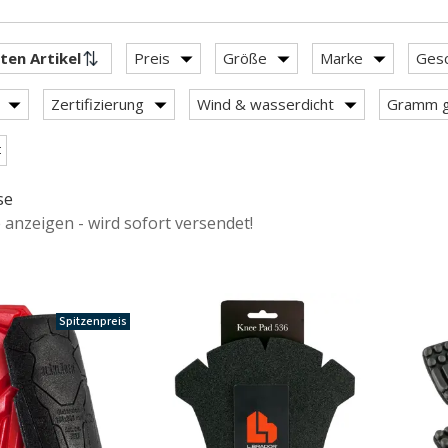
Preis
Größe
Marke
Gesc
Zertifizierung
Wind & wasserdicht
Gramm g
se
anzeigen - wird sofort versendet!
Spitzenpreis
.
kleidung