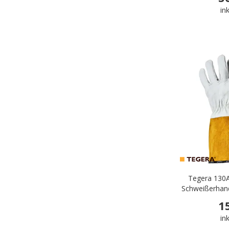
in
Tegera 130A
Schweißerhan
1
in