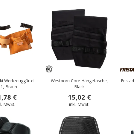
.
.
kki Werkzeuggürtel
Westborn Core Hängetasche,
Frista
1, Braun
Black
1,78 €
15,02 €
kl. MwSt.
inkl. MwSt.
.
.