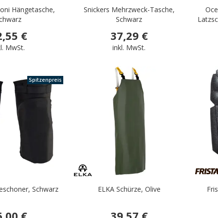
oni Hängetasche,
Snickers Mehrzweck-Tasche,
Oce
chwarz
Schwarz
Latzsc
2,55 €
37,29 €
kl. MwSt.
inkl. MwSt.
Spitzenpreis
.
ieschoner, Schwarz
ELKA Schürze, Olive
Fri
6,00 €
39,57 €