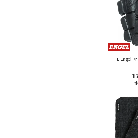
FE Engel Kn
1
in