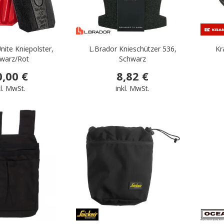
nite Kniepolster,
L.Brador Knieschützer 536,
Kr
category: Zubehör für Arbeitskleidung
warz/Rot
Schwarz
0,00 €
8,82 €
kl. MwSt.
inkl. MwSt.
 die Industrie
.
.
Kapuzen