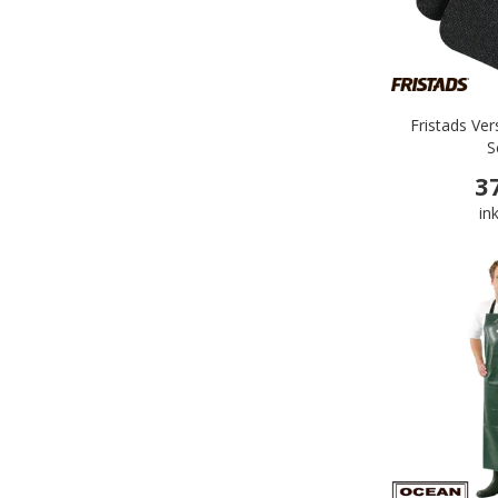
Fristads Ve
S
3
in